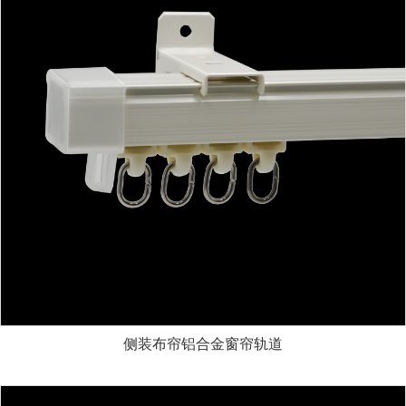
侧装布帘铝合金窗帘轨道