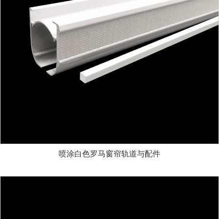
喷涂白色罗马窗帘轨道与配件