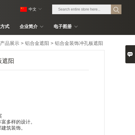
中文
系方式
企业简介
电子图册
丰产品展示
>
铝合金遮阳
>
铝合金装饰冲孔板遮阳

板遮阳
案
丰富多样的设计。
部建筑装饰。