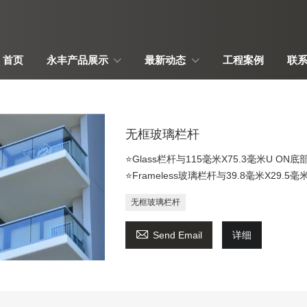
首页
永丰产品展示
最新动态
工程案例
联
无框玻璃栏杆
⭐Glass栏杆与115毫米X75.3毫米U O
⭐Frameless玻璃栏杆与39.8毫米X29.5
无框玻璃栏杆

Send Email
详细