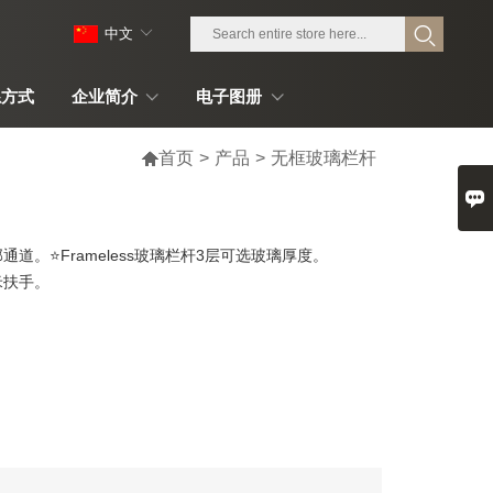
中文
系方式
企业简介
电子图册

首页
>
产品
>
无框玻璃栏杆

N底部通道。⭐Frameless玻璃栏杆3层可选玻璃厚度。
毫米扶手。